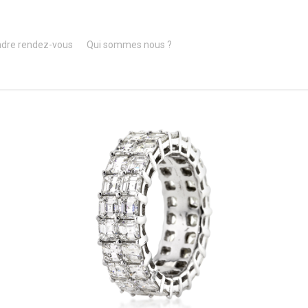
ndre rendez-vous
Qui sommes nous ?
1469-
120
3
3