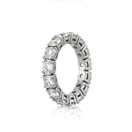
3403-
AL
3
DI