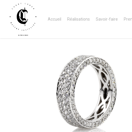
Skip
to
Accueil
Réalisations
Savoir-faire
Pre
main
content
1855-
3