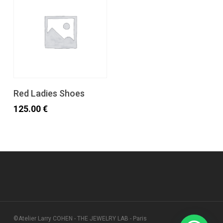
Ajouter Au Panier
Red Ladies Shoes
125.00
€
©Atelier Larry COHEN - THE JEWELRY LAB - Paris