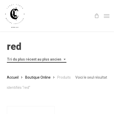
Skip
to
Men
main
content
red
Tri du plus récent au plus ancien
Accueil
Boutique Online
Produits
Voici le seul résultat
identifiés “red”