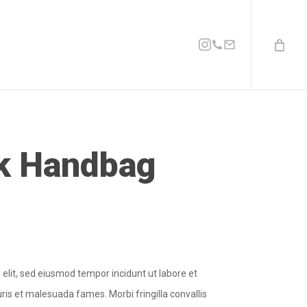
Instagram
Phone
Email
k Handbag
l
 elit, sed eiusmod tempor incidunt ut labore et
ris et malesuada fames. Morbi fringilla convallis
.00 €.