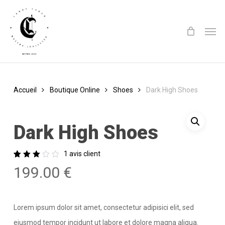
Skip
to
Men
main
content
Accueil
Boutique Online
Shoes
Dark High Shoes
Dark High Shoes
1
avis client
Noté
1
199.00
€
3.00
sur
5
basé
sur
notation
Lorem ipsum dolor sit amet, consectetur adipisici elit, sed
client
eiusmod tempor incidunt ut labore et dolore magna aliqua.